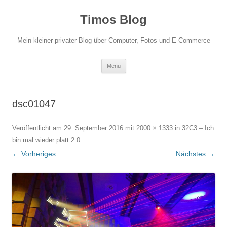
Zum
Inhalt
Timos Blog
springen
Mein kleiner privater Blog über Computer, Fotos und E-Commerce
Menü
dsc01047
Veröffentlicht am
29. September 2016
mit
2000 × 1333
in
32C3 – Ich
bin mal wieder platt 2.0
.
← Vorheriges
Nächstes →