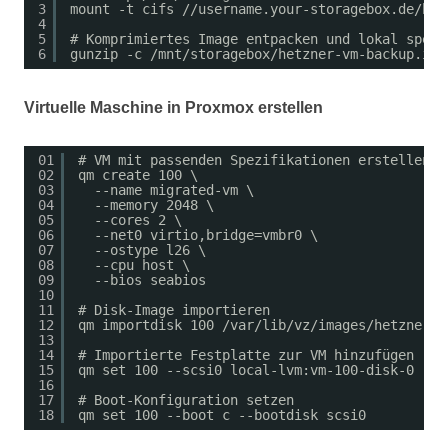
3
mount -t cifs //username.your-storagebox.de/bac
4
5
# Komprimiertes Image entpacken und lokal speic
6
gunzip -c /mnt/storagebox/hetzner-vm-backup.img
Virtuelle Maschine in Proxmox erstellen
01
# VM mit passenden Spezifikationen erstellen
02
qm create 100 \
03
--name migrated-vm \
04
--memory 2048 \
05
--cores 2 \
06
--net0 virtio,bridge=vmbr0 \
07
--ostype l26 \
08
--cpu host \
09
--bios seabios
10
11
# Disk-Image importieren
12
qm importdisk 100 /var/lib/vz/images/hetzner-v
13
14
# Importierte Festplatte zur VM hinzufügen
15
qm set 100 --scsi0 local-lvm:vm-100-disk-0
16
17
# Boot-Konfiguration setzen
18
qm set 100 --boot c --bootdisk scsi0