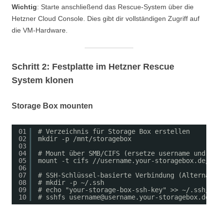
Wichtig
: Starte anschließend das Rescue-System über die
Hetzner Cloud Console. Dies gibt dir vollständigen Zugriff auf
die VM-Hardware.
Schritt 2: Festplatte im Hetzner Rescue
System klonen
Storage Box mounten
01
# Verzeichnis für Storage Box erstellen
02
mkdir -p /mnt/storagebox
03
04
# Mount über SMB/CIFS (ersetze username und pa
05
mount -t cifs //username.your-storagebox.de/ba
06
07
# SSH-Schlüssel-basierte Verbindung (Alternati
08
# mkdir -p ~/.ssh
09
# echo "your-storage-box-ssh-key" >> ~/.ssh/au
10
# sshfs username@username.your-storagebox.de:/