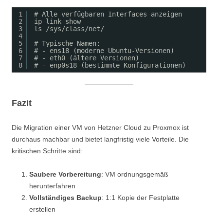
1
# Alle verfügbaren Interfaces anzeigen
2
ip link show
3
ls /sys/class/net/
4
5
# Typische Namen:
6
# - ens18 (moderne Ubuntu-Versionen)
7
# - eth0 (ältere Versionen)
8
# - enp0s18 (bestimmte Konfigurationen)
Fazit
Die Migration einer VM von Hetzner Cloud zu Proxmox ist
durchaus machbar und bietet langfristig viele Vorteile. Die
kritischen Schritte sind:
Saubere Vorbereitung
: VM ordnungsgemäß
herunterfahren
Vollständiges Backup
: 1:1 Kopie der Festplatte
erstellen