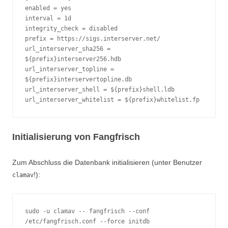
enabled = yes
interval = 1d
integrity_check = disabled
prefix = https://sigs.interserver.net/
url_interserver_sha256 = 
${prefix}interserver256.hdb
url_interserver_topline = 
${prefix}interservertopline.db
url_interserver_shell = ${prefix}shell.ldb
url_interserver_whitelist = ${prefix}whitelist.fp
Initialisierung von Fangfrisch
Zum Abschluss die Datenbank initialisieren (unter Benutzer
!):
clamav
sudo -u clamav -- fangfrisch --conf 
/etc/fangfrisch.conf --force initdb