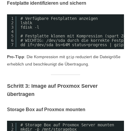
Festplatte identifizieren und sichern
1
# Verfügbare Festplatten anzeigen
2
lsblk
3
fdisk -l
4
5
# Festplatte klonen mit Kompression (spart Zeit
6
# WICHTIG: /dev/sda durch die korrekte Festplat
7
dd if=/dev/sda bs=64M status=progress | gzip > 
Pro-Tipp
: Die Kompression mit
reduziert die Dateigröße
gzip
erheblich und beschleunigt die Übertragung.
Schritt 3: Image auf Proxmox Server
übertragen
Storage Box auf Proxmox mounten
1
# Storage Box auf Proxmox Server mounten
2
mkdir -p /mnt/storagebox