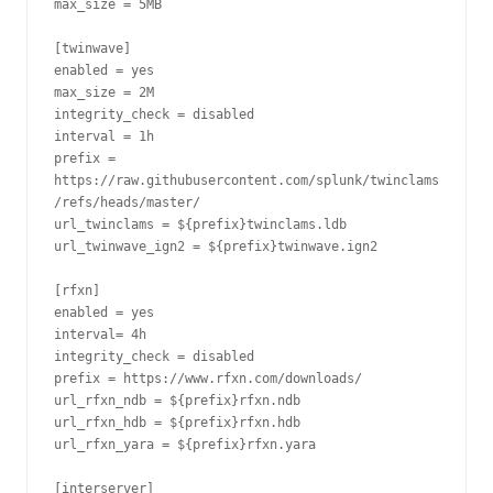
max_size = 5MB
[twinwave]
enabled = yes
max_size = 2M
integrity_check = disabled
interval = 1h
prefix = 
https://raw.githubusercontent.com/splunk/twinclams
/refs/heads/master/
url_twinclams = ${prefix}twinclams.ldb
url_twinwave_ign2 = ${prefix}twinwave.ign2
[rfxn]
enabled = yes
interval= 4h
integrity_check = disabled
prefix = https://www.rfxn.com/downloads/
url_rfxn_ndb = ${prefix}rfxn.ndb
url_rfxn_hdb = ${prefix}rfxn.hdb
url_rfxn_yara = ${prefix}rfxn.yara
[interserver]