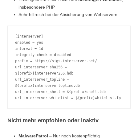
insbesondere PHP
Sehr hilfreich bei der Absicherung von Webservern
[interserver]
enabled = yes
interval = 1d
integrity_check = disabled
prefix = https://sigs.interserver.net/
url_interserver_sha256 = 
${prefix}interserver256.hdb
url_interserver_topline = 
${prefix}interservertopline.db
url_interserver_shell = ${prefix}shell.ldb
url_interserver_whitelist = ${prefix}whitelist.fp
Nicht mehr empfohlen oder inaktiv
MalwarePatrol
– Nur noch kostenpflichtig