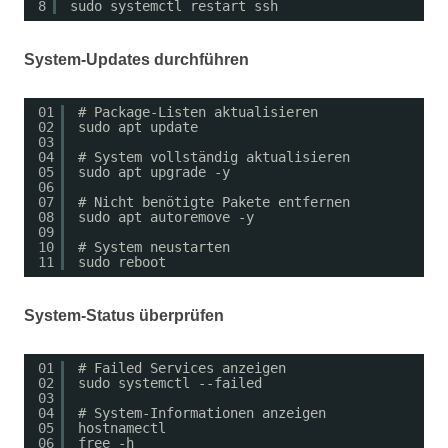
8
sudo systemctl restart ssh
System-Updates durchführen
01
# Package-Listen aktualisieren
02
sudo apt update
03
04
# System vollständig aktualisieren
05
sudo apt upgrade -y
06
07
# Nicht benötigte Pakete entfernen
08
sudo apt autoremove -y
09
10
# System neustarten
11
sudo reboot
System-Status überprüfen
01
# Failed Services anzeigen
02
sudo systemctl --failed
03
04
# System-Informationen anzeigen
05
hostnamectl
06
free -h