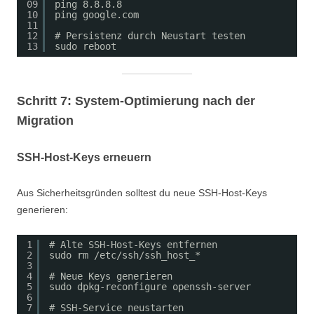
09
ping 8.8.8.8
10
ping google.com
11
12
# Persistenz durch Neustart testen
13
sudo reboot
Schritt 7: System-Optimierung nach der
Migration
SSH-Host-Keys erneuern
Aus Sicherheitsgründen solltest du neue SSH-Host-Keys
generieren:
1
# Alte SSH-Host-Keys entfernen
2
sudo rm /etc/ssh/ssh_host_*
3
4
# Neue Keys generieren
5
sudo dpkg-reconfigure openssh-server
6
7
# SSH-Service neustarten