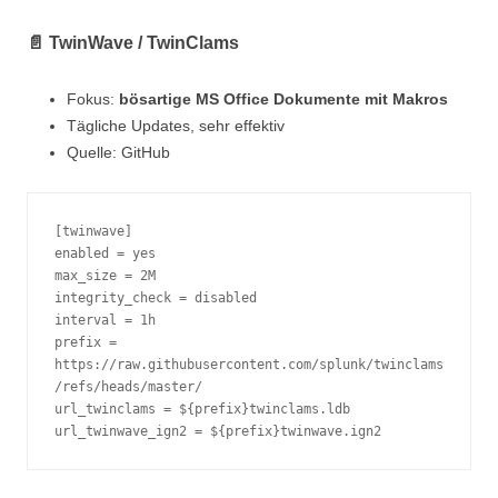
📄 TwinWave / TwinClams
Fokus:
bösartige MS Office Dokumente mit Makros
Tägliche Updates, sehr effektiv
Quelle: GitHub
[twinwave]
enabled = yes
max_size = 2M
integrity_check = disabled
interval = 1h
prefix = 
https://raw.githubusercontent.com/splunk/twinclams
/refs/heads/master/
url_twinclams = ${prefix}twinclams.ldb
url_twinwave_ign2 = ${prefix}twinwave.ign2