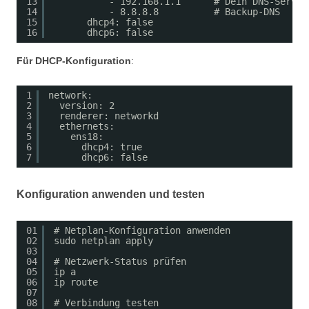
13
- 192.168.1.1      # Dein DNS-Server
14
- 8.8.8.8          # Backup-DNS
15
dhcp4: false
16
dhcp6: false
Für DHCP-Konfiguration
:
1
network:
2
version: 2
3
renderer: networkd
4
ethernets:
5
ens18:
6
dhcp4: true
7
dhcp6: false
Konfiguration anwenden und testen
01
# Netplan-Konfiguration anwenden
02
sudo netplan apply
03
04
# Netzwerk-Status prüfen
05
ip a
06
ip route
07
08
# Verbindung testen