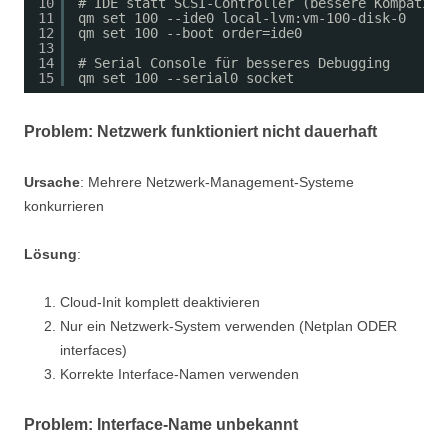
10
# IDE statt SCSI-Controller (bessere Kompatibi
11
qm set 100 --ide0 local-lvm:vm-100-disk-0
12
qm set 100 --boot order=ide0
13
14
# Serial Console für besseres Debugging
15
qm set 100 --serial0 socket
Problem: Netzwerk funktioniert nicht dauerhaft
Ursache
: Mehrere Netzwerk-Management-Systeme
konkurrieren
Lösung
:
Cloud-Init komplett deaktivieren
Nur ein Netzwerk-System verwenden (Netplan ODER
interfaces)
Korrekte Interface-Namen verwenden
Problem: Interface-Name unbekannt