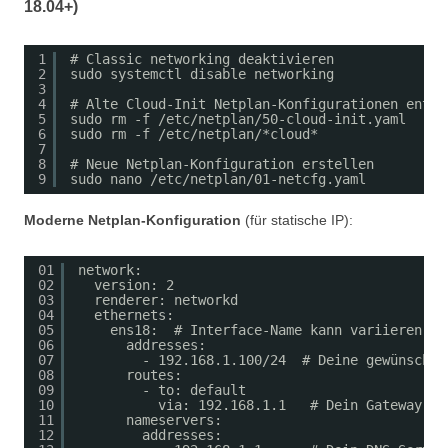
18.04+)
1
# Classic networking deaktivieren
2
sudo systemctl disable networking
3
4
# Alte Cloud-Init Netplan-Konfigurationen entfe
5
sudo rm -f /etc/netplan/50-cloud-init.yaml
6
sudo rm -f /etc/netplan/*cloud*
7
8
# Neue Netplan-Konfiguration erstellen
9
sudo nano /etc/netplan/01-netcfg.yaml
Moderne Netplan-Konfiguration
(für statische IP):
01
network:
02
version: 2
03
renderer: networkd
04
ethernets:
05
ens18:  # Interface-Name kann variieren (e
06
addresses:
07
- 192.168.1.100/24  # Deine gewünschte
08
routes:
09
- to: default
10
via: 192.168.1.1   # Dein Gateway
11
nameservers:
12
addresses: