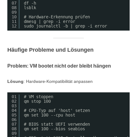
07
df -h
08
lsblk
09
10
# Hardware-Erkennung prüfen
11
dmesg | grep -i error
12
sudo journalctl -b | grep -i error
Häufige Probleme und Lösungen
Problem: VM bootet nicht oder bleibt hängen
Lösung
: Hardware-Kompatibilität anpassen
01
# VM stoppen
02
qm stop 100
03
04
# CPU-Typ auf 'host' setzen
05
qm set 100 --cpu host
06
07
# BIOS statt UEFI verwenden
08
qm set 100 --bios seabios
09