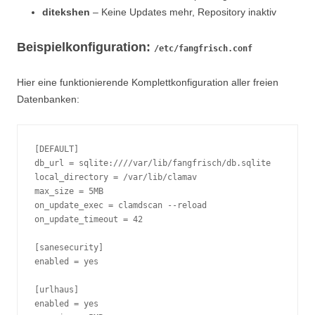
ditekshen
– Keine Updates mehr, Repository inaktiv
Beispielkonfiguration:
/etc/fangfrisch.conf
Hier eine funktionierende Komplettkonfiguration aller freien
Datenbanken:
[DEFAULT]
db_url = sqlite:////var/lib/fangfrisch/db.sqlite
local_directory = /var/lib/clamav
max_size = 5MB
on_update_exec = clamdscan --reload
on_update_timeout = 42
[sanesecurity]
enabled = yes
[urlhaus]
enabled = yes