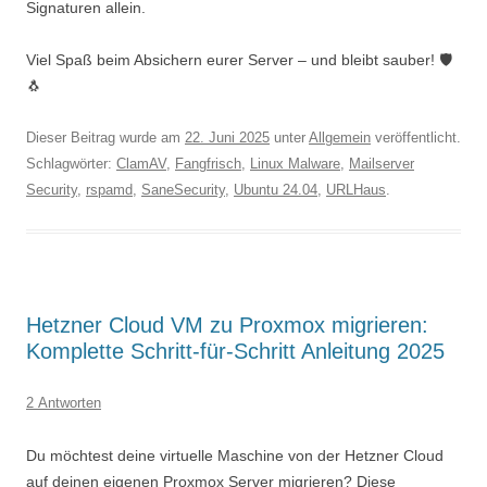
Signaturen allein.
Viel Spaß beim Absichern eurer Server – und bleibt sauber! 🛡️
🐧
Dieser Beitrag wurde am
22. Juni 2025
unter
Allgemein
veröffentlicht.
Schlagwörter:
ClamAV
,
Fangfrisch
,
Linux Malware
,
Mailserver
Security
,
rspamd
,
SaneSecurity
,
Ubuntu 24.04
,
URLHaus
.
Hetzner Cloud VM zu Proxmox migrieren:
Komplette Schritt-für-Schritt Anleitung 2025
2 Antworten
Du möchtest deine virtuelle Maschine von der Hetzner Cloud
auf deinen eigenen Proxmox Server migrieren? Diese