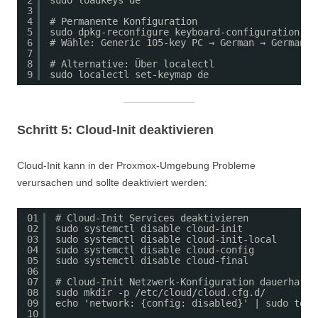
2
sudo loadkeys de
3
4
# Permanente Konfiguration
5
sudo dpkg-reconfigure keyboard-configuration
6
# Wähle: Generic 105-key PC → German → German
7
8
# Alternative: Über localectl
9
sudo localectl set-keymap de
Schritt 5: Cloud-Init deaktivieren
Cloud-Init kann in der Proxmox-Umgebung Probleme
verursachen und sollte deaktiviert werden:
01
# Cloud-Init Services deaktivieren
02
sudo systemctl disable cloud-init
03
sudo systemctl disable cloud-init-local
04
sudo systemctl disable cloud-config
05
sudo systemctl disable cloud-final
06
07
# Cloud-Init Netzwerk-Konfiguration dauerhaft 
08
sudo mkdir -p /etc/cloud/cloud.cfg.d/
09
echo 'network: {config: disabled}' | sudo tee 
10