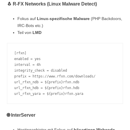
🐧 R-FX Networks (Linux Malware Detect)
Fokus auf
Linux-spezifische Malware
(PHP Backdoors,
IRC-Bots etc.)
Teil von
LMD
[rfxn]
enabled = yes
interval = 4h
integrity_check = disabled
prefix = https://www.rfxn.com/downloads/
url_rfxn_ndb = ${prefix}rfxn.ndb
url_rfxn_hdb = ${prefix}rfxn.hdb
url_rfxn_yara = ${prefix}rfxn.yara
🌐 InterServer
Hostinganbieter mit Fokus auf
bösartigen Webcode
,