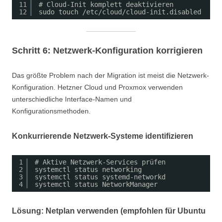
11
# Cloud-Init komplett deaktivieren
12
sudo touch /etc/cloud/cloud-init.disabled
Schritt 6: Netzwerk-Konfiguration korrigieren
Das größte Problem nach der Migration ist meist die Netzwerk-
Konfiguration. Hetzner Cloud und Proxmox verwenden
unterschiedliche Interface-Namen und
Konfigurationsmethoden.
Konkurrierende Netzwerk-Systeme identifizieren
1
# Aktive Netzwerk-Services prüfen
2
systemctl status networking
3
systemctl status systemd-networkd
4
systemctl status NetworkManager
Lösung: Netplan verwenden (empfohlen für Ubuntu