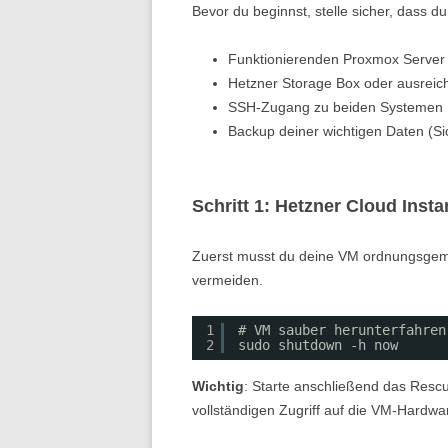
Bevor du beginnst, stelle sicher, dass 
Funktionierenden Proxmox Server
Hetzner Storage Box oder ausreic
SSH-Zugang zu beiden Systemen
Backup deiner wichtigen Daten (Sic
Schritt 1: Hetzner Cloud Insta
Zuerst musst du deine VM ordnungsgem
vermeiden.
1
# VM sauber herunterfahren
2
sudo shutdown -h now
Wichtig
: Starte anschließend das Rescu
vollständigen Zugriff auf die VM-Hardwa