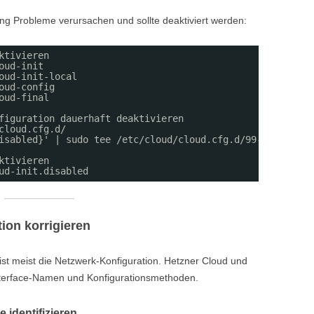
g Probleme verursachen und sollte deaktiviert werden:
ktivieren
oud-init
oud-init-local
oud-config
oud-final
figuration dauerhaft deaktivieren
cloud.cfg.d/
isabled}' | sudo tee /etc/cloud/cloud.cfg.d/99-disable-n
ktivieren
ud-init.disabled
tion korrigieren
st meist die Netzwerk-Konfiguration. Hetzner Cloud und
terface-Namen und Konfigurationsmethoden.
identifizieren