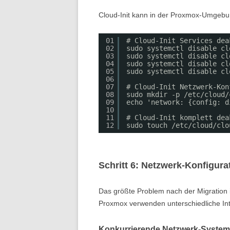
Cloud-Init kann in der Proxmox-Umgebun
01
# Cloud-Init Services dea
02
sudo systemctl disable cl
03
sudo systemctl disable cl
04
sudo systemctl disable cl
05
sudo systemctl disable cl
06
07
# Cloud-Init Netzwerk-Kon
08
sudo mkdir -p /etc/cloud/
09
echo 'network: {config: d
10
11
# Cloud-Init komplett dea
12
sudo touch /etc/cloud/clo
Schritt 6: Netzwerk-Konfigura
Das größte Problem nach der Migration i
Proxmox verwenden unterschiedliche In
Konkurrierende Netzwerk-Systeme 