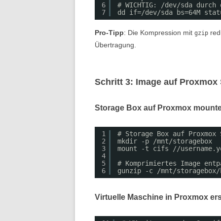
6
# WICHTIG: /dev/sda durch 
7
dd if=/dev/sda bs=64M stat
Pro-Tipp
: Die Kompression mit
redu
gzip
Übertragung.
Schritt 3: Image auf Proxmox
Storage Box auf Proxmox mount
1
# Storage Box auf Proxmox 
2
mkdir -p /mnt/storagebox
3
mount -t cifs //username.y
4
5
# Komprimiertes Image entp
6
gunzip -c /mnt/storagebox/
Virtuelle Maschine in Proxmox ers