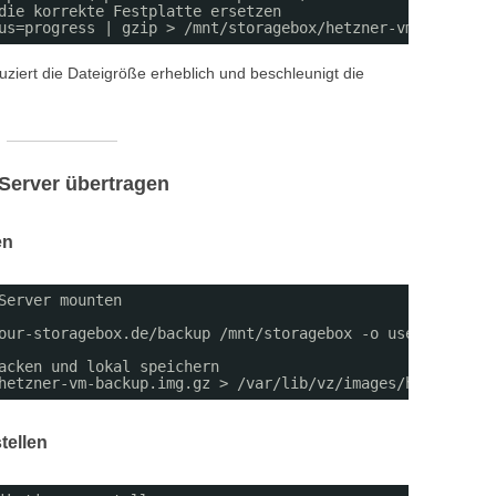
die korrekte Festplatte ersetzen
us=progress | gzip > /mnt/storagebox/hetzner-vm-backup.i
ziert die Dateigröße erheblich und beschleunigt die
 Server übertragen
en
Server mounten
our-storagebox.de/backup /mnt/storagebox -o username=use
acken und lokal speichern
hetzner-vm-backup.img.gz > /var/lib/vz/images/hetzner-vm
tellen