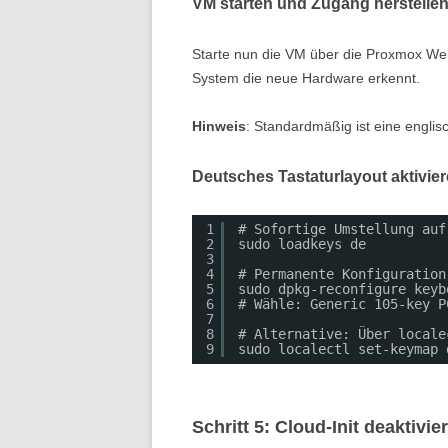
VM starten und Zugang herstelle
Starte nun die VM über die Proxmox Web
System die neue Hardware erkennt.
Hinweis
: Standardmäßig ist eine englisc
Deutsches Tastaturlayout aktivie
1
# Sofortige Umstellung auf
2
sudo loadkeys de
3
4
# Permanente Konfiguration
5
sudo dpkg-reconfigure keyb
6
# Wähle: Generic 105-key P
7
8
# Alternative: Über locale
9
sudo localectl set-keymap 
Schritt 5: Cloud-Init deaktivie