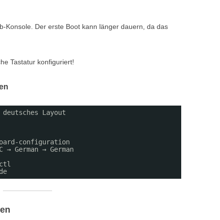
n
-Konsole. Der erste Boot kann länger dauern, da das
he Tastatur konfiguriert!
ren
 deutsches Layout
oard-configuration
C → German → German
ctl
de
ren