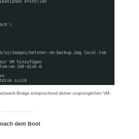
ikationen erstellen
br0 \
b/vz/images/hetzner-vm-backup.img local-lvm
zur VM hinzufügen
lvm:vm-100-disk-0
en
tdisk scsi0
tzwerk-Bridge entsprechend deiner ursprünglichen VM-
n nach dem Boot