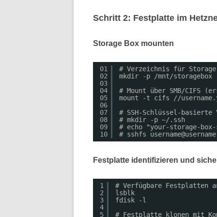
Schritt 2: Festplatte im Hetz
Storage Box mounten
01
# Verzeichnis für Storage
02
mkdir -p /mnt/storagebox
03
04
# Mount über SMB/CIFS (er
05
mount -t cifs //username.
06
07
# SSH-Schlüssel-basierte 
08
# mkdir -p ~/.ssh
09
# echo "your-storage-box-
10
# sshfs username@username
Festplatte identifizieren und sich
1
# Verfügbare Festplatten a
2
lsblk
3
fdisk -l
4
5
# Festplatte klonen mit Ko