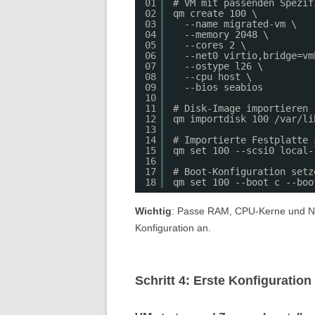
01
# VM mit passenden Spezif
02
qm create 100 \
03
--name migrated-vm \
04
--memory 2048 \
05
--cores 2 \
06
--net0 virtio,bridge=vm
07
--ostype l26 \
08
--cpu host \
09
--bios seabios
10
11
# Disk-Image importieren
12
qm importdisk 100 /var/li
13
14
# Importierte Festplatte 
15
qm set 100 --scsi0 local-
16
17
# Boot-Konfiguration setz
18
qm set 100 --boot c --boo
Wichtig
: Passe RAM, CPU-Kerne und Ne
Konfiguration an.
Schritt 4: Erste Konfiguratio