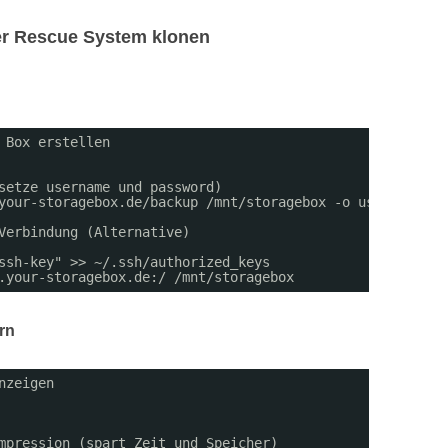
ner Rescue System klonen
 Box erstellen
setze username und password)
your-storagebox.de/backup /mnt/storagebox -o username=us
Verbindung (Alternative)
ssh-key" >> ~/.ssh/authorized_keys
.your-storagebox.de:/ /mnt/storagebox
ern
nzeigen
mpression (spart Zeit und Speicher)