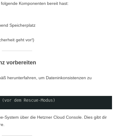
du folgende Komponenten bereit hast:
hend Speicherplatz
herheit geht vor!)
nz vorbereiten
äß herunterfahren, um Dateninkonsistenzen zu
 (vor dem Rescue-Modus)
e-System über die Hetzner Cloud Console. Dies gibt dir
re.