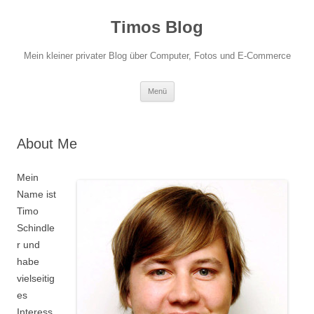
Zum
Inhalt
Timos Blog
springen
Mein kleiner privater Blog über Computer, Fotos und E-Commerce
Menü
About Me
Mein
Name ist
Timo
Schindle
r und
habe
vielseitig
es
Interess