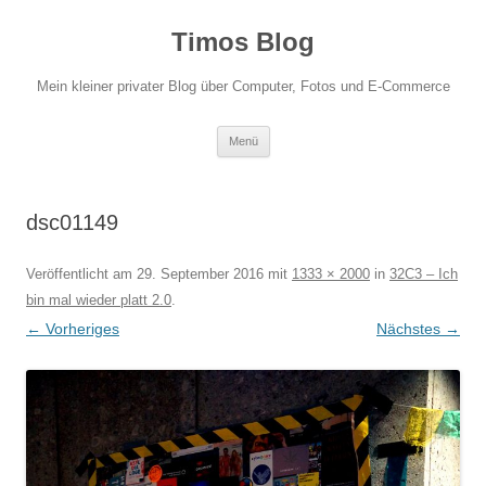
Zum
Inhalt
Timos Blog
springen
Mein kleiner privater Blog über Computer, Fotos und E-Commerce
Menü
dsc01149
Veröffentlicht am
29. September 2016
mit
1333 × 2000
in
32C3 – Ich
bin mal wieder platt 2.0
.
← Vorheriges
Nächstes →