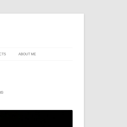
CTS
ABOUT ME
wo
.