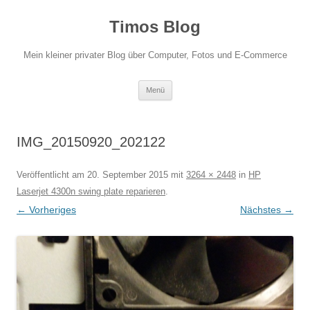
Zum
Inhalt
Timos Blog
springen
Mein kleiner privater Blog über Computer, Fotos und E-Commerce
Menü
IMG_20150920_202122
Veröffentlicht am
20. September 2015
mit
3264 × 2448
in
HP
Laserjet 4300n swing plate reparieren
.
← Vorheriges
Nächstes →