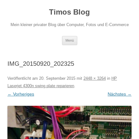
Zum
Inhalt
Timos Blog
springen
Mein kleiner privater Blog über Computer, Fotos und E-Commerce
Menü
IMG_20150920_202325
Veröffentlicht am
20. September 2015
mit
2448 × 3264
in
HP
Laserjet 4300n swing plate reparieren
.
← Vorheriges
Nächstes →