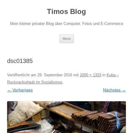
Zum
Inhalt
Timos Blog
springen
Mein kleiner privater Blog über Computer, Fotos und E-Commerce
Menü
dsc01385
Veröffentlicht am
29. September 2016
mit
2000 × 1333
in
Kuba –
Rucksackurlaub im Sozialismus
.
← Vorheriges
Nächstes →