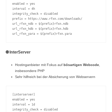
enabled = yes
interval = 4h
integrity_check = disabled
prefix = https://www.rfxn.com/downloads/
url_rfxn_ndb = ${prefix}rfxn.ndb
url_rfxn_hdb = ${prefix}rfxn.hdb
url_rfxn_yara = ${prefix}rfxn.yara
🌐 InterServer
Hostinganbieter mit Fokus auf
bösartigen Webcode
,
insbesondere PHP
Sehr hilfreich bei der Absicherung von Webservern
[interserver]
enabled = yes
interval = 1d
integrity_check = disabled