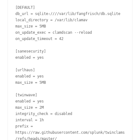
[DEFAULT]
db_url = sqlite:////var/lib/fangfrisch/db.sqlite
local_directory = /var/lib/clamav
max_size = 5MB
on_update_exec = clamdscan --reload
on_update_timeout = 42
[sanesecurity]
enabled = yes
[urlhaus]
enabled = yes
max_size = 5MB
[twinwave]
enabled = yes
max_size = 2M
integrity_check = disabled
interval = 1h
prefix = 
https://raw.githubusercontent.com/splunk/twinclams
/refs/heads/master/