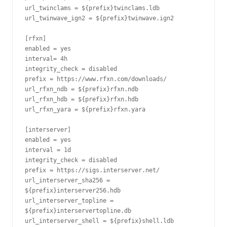
url_twinclams = ${prefix}twinclams.ldb
url_twinwave_ign2 = ${prefix}twinwave.ign2
[rfxn]
enabled = yes
interval= 4h
integrity_check = disabled
prefix = https://www.rfxn.com/downloads/
url_rfxn_ndb = ${prefix}rfxn.ndb
url_rfxn_hdb = ${prefix}rfxn.hdb
url_rfxn_yara = ${prefix}rfxn.yara
[interserver]
enabled = yes
interval = 1d
integrity_check = disabled
prefix = https://sigs.interserver.net/
url_interserver_sha256 = 
${prefix}interserver256.hdb
url_interserver_topline = 
${prefix}interservertopline.db
url_interserver_shell = ${prefix}shell.ldb