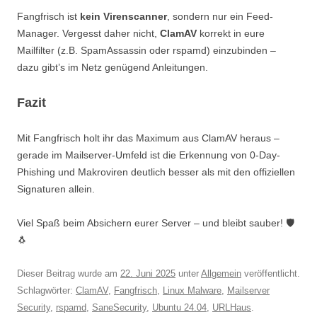
Fangfrisch ist
kein Virenscanner
, sondern nur ein Feed-
Manager. Vergesst daher nicht,
ClamAV
korrekt in eure
Mailfilter (z.B. SpamAssassin oder rspamd) einzubinden –
dazu gibt’s im Netz genügend Anleitungen.
Fazit
Mit Fangfrisch holt ihr das Maximum aus ClamAV heraus –
gerade im Mailserver-Umfeld ist die Erkennung von 0-Day-
Phishing und Makroviren deutlich besser als mit den offiziellen
Signaturen allein.
Viel Spaß beim Absichern eurer Server – und bleibt sauber! 🛡️
🐧
Dieser Beitrag wurde am
22. Juni 2025
unter
Allgemein
veröffentlicht.
Schlagwörter:
ClamAV
,
Fangfrisch
,
Linux Malware
,
Mailserver
Security
,
rspamd
,
SaneSecurity
,
Ubuntu 24.04
,
URLHaus
.