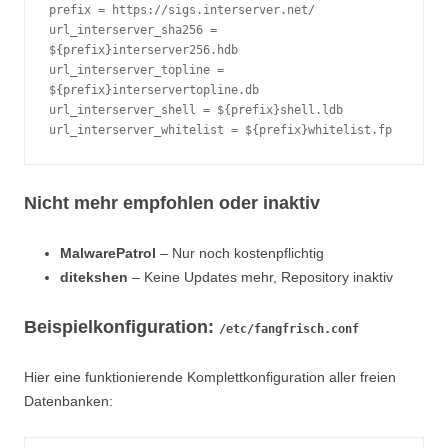
prefix = https://sigs.interserver.net/
url_interserver_sha256 = 
${prefix}interserver256.hdb
url_interserver_topline = 
${prefix}interservertopline.db
url_interserver_shell = ${prefix}shell.ldb
url_interserver_whitelist = ${prefix}whitelist.fp
Nicht mehr empfohlen oder inaktiv
MalwarePatrol
– Nur noch kostenpflichtig
ditekshen
– Keine Updates mehr, Repository inaktiv
Beispielkonfiguration:
/etc/fangfrisch.conf
Hier eine funktionierende Komplettkonfiguration aller freien
Datenbanken: