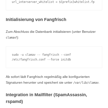
url_interserver_whitelist = ${prefix}whitelist.fp
Initialisierung von Fangfrisch
Zum Abschluss die Datenbank initialisieren (unter Benutzer
!):
clamav
sudo -u clamav -- fangfrisch --conf 
/etc/fangfrisch.conf --force initdb
Ab sofort lädt Fangfrisch regelmäßig alle konfigurierten
Signaturen herunter und speichert sie unter
.
/var/lib/clamav
Integration in Mailfilter (SpamAssassin,
rspamd)