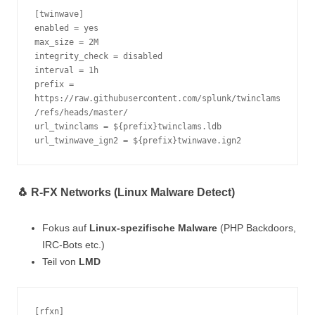
[twinwave]
enabled = yes
max_size = 2M
integrity_check = disabled
interval = 1h
prefix = 
https://raw.githubusercontent.com/splunk/twinclams
/refs/heads/master/
url_twinclams = ${prefix}twinclams.ldb
url_twinwave_ign2 = ${prefix}twinwave.ign2
🐧 R-FX Networks (Linux Malware Detect)
Fokus auf
Linux-spezifische Malware
(PHP Backdoors,
IRC-Bots etc.)
Teil von
LMD
[rfxn]