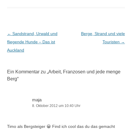
Beitragsnavigation
←
Sandstrand, Urwald und
Berge, Strand und viele
fliegende Hunde – Das ist
Touristen
→
Auckland
Ein Kommentar zu „
Arbeit, Franzosen und jede menge
Berg
“
maja
8. Oktober 2012 um 10:40 Uhr
Timo als Bergsteiger 😀 Find ich cool das du das gemacht