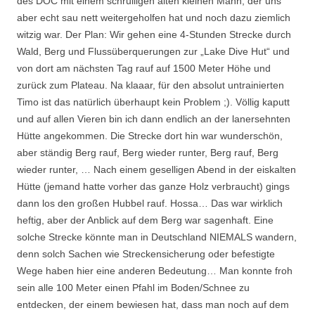
des DOC mit einem schrulligen alten kleinen Mann, der uns
aber echt sau nett weitergeholfen hat und noch dazu ziemlich
witzig war. Der Plan: Wir gehen eine 4-Stunden Strecke durch
Wald, Berg und Flussüberquerungen zur „Lake Dive Hut“ und
von dort am nächsten Tag rauf auf 1500 Meter Höhe und
zurück zum Plateau. Na klaaar, für den absolut untrainierten
Timo ist das natürlich überhaupt kein Problem ;). Völlig kaputt
und auf allen Vieren bin ich dann endlich an der lanersehnten
Hütte angekommen. Die Strecke dort hin war wunderschön,
aber ständig Berg rauf, Berg wieder runter, Berg rauf, Berg
wieder runter, … Nach einem geselligen Abend in der eiskalten
Hütte (jemand hatte vorher das ganze Holz verbraucht) gings
dann los den großen Hubbel rauf. Hossa… Das war wirklich
heftig, aber der Anblick auf dem Berg war sagenhaft. Eine
solche Strecke könnte man in Deutschland NIEMALS wandern,
denn solch Sachen wie Streckensicherung oder befestigte
Wege haben hier eine anderen Bedeutung… Man konnte froh
sein alle 100 Meter einen Pfahl im Boden/Schnee zu
entdecken, der einem bewiesen hat, dass man noch auf dem