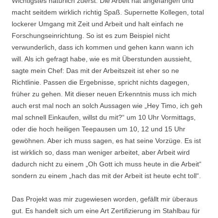
Wichtigstes natürlich zuerst: Die Arbeit hat angefangen und
macht seitdem wirklich richtig Spaß. Supernette Kollegen, total
lockerer Umgang mit Zeit und Arbeit und halt einfach ne
Forschungseinrichtung. So ist es zum Beispiel nicht
verwunderlich, dass ich kommen und gehen kann wann ich
will. Als ich gefragt habe, wie es mit Überstunden aussieht,
sagte mein Chef: Das mit der Arbeitszeit ist eher so ne
Richtlinie. Passen die Ergebnisse, spricht nichts dagegen,
früher zu gehen. Mit dieser neuen Erkenntnis muss ich mich
auch erst mal noch an solch Aussagen wie „Hey Timo, ich geh
mal schnell Einkaufen, willst du mit?“ um 10 Uhr Vormittags,
oder die hoch heiligen Teepausen um 10, 12 und 15 Uhr
gewöhnen. Aber ich muss sagen, es hat seine Vorzüge. Es ist
ist wirklich so, dass man weniger arbeitet, aber Arbeit wird
dadurch nicht zu einem „Oh Gott ich muss heute in die Arbeit“
sondern zu einem „hach das mit der Arbeit ist heute echt toll“.
Das Projekt was mir zugewiesen worden, gefällt mir überaus
gut. Es handelt sich um eine Art Zertifizierung im Stahlbau für