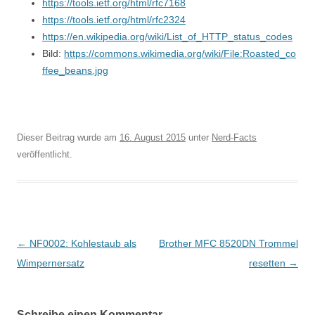
https://tools.ietf.org/html/rfc7168
https://tools.ietf.org/html/rfc2324
https://en.wikipedia.org/wiki/List_of_HTTP_status_codes
Bild:
https://commons.wikimedia.org/wiki/File:Roasted_co
ffee_beans.jpg
Dieser Beitrag wurde am
16. August 2015
unter
Nerd-Facts
veröffentlicht.
Beitragsnavigation
←
NF0002: Kohlestaub als
Brother MFC 8520DN Trommel
Wimpernersatz
resetten
→
Schreibe einen Kommentar