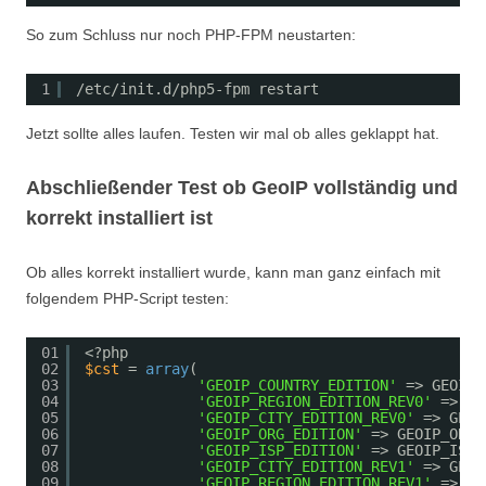
So zum Schluss nur noch PHP-FPM neustarten:
1
/etc/init
.d
/php5-fpm
restart
Jetzt sollte alles laufen. Testen wir mal ob alles geklappt hat.
Abschließender Test ob GeoIP vollständig und
korrekt installiert ist
Ob alles korrekt installiert wurde, kann man ganz einfach mit
folgendem PHP-Script testen:
01
<?php
02
$cst
= 
array
(
03
'GEOIP_COUNTRY_EDITION'
=> GEOIP_
04
'GEOIP_REGION_EDITION_REV0'
=> GE
05
'GEOIP_CITY_EDITION_REV0'
=> GEOI
06
'GEOIP_ORG_EDITION'
=> GEOIP_ORG_
07
'GEOIP_ISP_EDITION'
=> GEOIP_ISP_
08
'GEOIP_CITY_EDITION_REV1'
=> GEOI
09
'GEOIP_REGION_EDITION_REV1'
=> GE