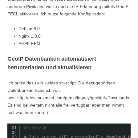
anderem Piwik und wollte dort die IP-Erkennung mittels GeoIP
PECL aktivieren. Ich nutze folgende Konfiguration:
Debian 6.0
Nginx 1.8.0
PHP5-FPM
GeoIP Datenbanken automatisiert
herunterladen und aktualisieren
Ich nutze dazu ein kleines sh-script. Die dazugehörigen
Datenbanken habe ich von
hier: http://dev.maxmind.com/geoip/legacy/geolite/#Downloads
Es sind bei weitem nicht alle frei verfügbar, aber man nimmt
halt was man kann ;).
01
#!/bin/sh
02
03
# This script will automatically download the 