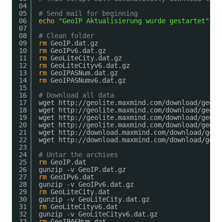
04
05
# Send mail for beginning
06
echo
"GeoIP Aktualisierung wurde gestartet"
| 
07
08
# Clean folder
09
rm
GeoIP.dat.gz
10
rm
GeoIPv6.dat.gz
11
rm
GeoLiteCity.dat.gz
12
rm
GeoLiteCityv6.dat.gz
13
rm
GeoIPASNum.dat.gz
14
rm
GeoIPASNumv6.dat.gz
15
16
# Download all data
17
wget http:
//geolite
.maxmind.com
/download/geoip
18
wget http:
//geolite
.maxmind.com
/download/geoip
19
wget http:
//geolite
.maxmind.com
/download/geoip
20
wget http:
//geolite
.maxmind.com
/download/geoip
21
wget http:
//download
.maxmind.com
/download/geoi
22
wget http:
//download
.maxmind.com
/download/geoi
23
24
# Untar the archives
25
rm
GeoIP.dat
26
gunzip -
v
GeoIP.dat.gz
27
rm
GeoIPv6.dat
28
gunzip -
v
GeoIPv6.dat.gz
29
rm
GeoLiteCity.dat
30
gunzip -
v
GeoLiteCity.dat.gz
31
rm
GeoLiteCityv6.dat
32
gunzip -
v
GeoLiteCityv6.dat.gz
33
rm
GeoIPASNum.dat