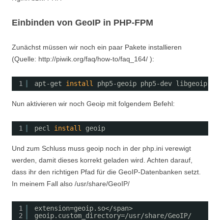
Einbinden von GeoIP in PHP-FPM
Zunächst müssen wir noch ein paar Pakete installieren
(Quelle: http://piwik.org/faq/how-to/faq_164/ ):
1
apt-get 
install
php5-geoip php5-dev libgeoip-de
Nun aktivieren wir noch Geoip mit folgendem Befehl:
1
pecl 
install
geoip
Und zum Schluss muss geoip noch in der php.ini verewigt
werden, damit dieses korrekt geladen wird. Achten darauf,
dass ihr den richtigen Pfad für die GeoIP-Datenbanken setzt.
In meinem Fall also /usr/share/GeoIP/
1
extension=geoip.so<
/span
>
2
geoip.custom_directory=
/usr/share/GeoIP/