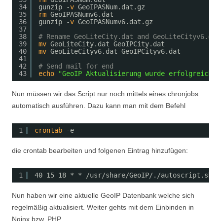
34
gunzip -
v
GeoIPASNum.dat.gz
35
rm
GeoIPASNumv6.dat
36
gunzip -
v
GeoIPASNumv6.dat.gz
37
38
# Rename GeoLiteCity.dat and GeoLiteCityv6.dat
39
mv
GeoLiteCity.dat GeoIPCity.dat
40
mv
GeoLiteCityv6.dat GeoIPCityv6.dat
41
42
# Send mail for end
43
echo
"GeoIP Aktualisierung wurde erfolgreich b
Nun müssen wir das Script nur noch mittels eines chronjobs
automatisch ausführen. Dazu kann man mit dem Befehl
1
crontab
-e
die crontab bearbeiten und folgenen Eintrag hinzufügen:
1
40 15 18 * * 
/usr/share/GeoIP/
.
/autoscript
.sh
Nun haben wir eine aktuelle GeoIP Datenbank welche sich
regelmäßig aktualisiert. Weiter gehts mit dem Einbinden in
Nginx bzw. PHP.