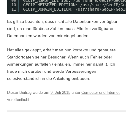
09
GEOIP_ASNUM_EDITION: 
/usr/share/GeoIP/GeoIPASN
10
GEOIP_NETSPEED_EDITION: 
/usr/share/GeoIP/GeoIP
11
GEOIP_DOMAIN_EDITION: 
/usr/share/GeoIP/GeoIPDo
Es gilt zu beachten, dass nicht alle Datenbanken verfügbar
sind, da man für diese Zahlen muss. Alle frei verfügbaren
Datenbanken wurden von mir eingebunden.
Hat alles geklappt, erhält man nun korrekte und genauere
Standortdaten seiner Besucher. Wenn euch Fehler oder
Anmerkungen auffallen / einfallen, immer her damit :). Ich
freue mich darüber und werde Verbesserungen
selbstverständlich in die Anleitung einbauen.
Dieser Beitrag wurde am
9. Juli 2015
unter
Computer und Internet
veröffentlicht.