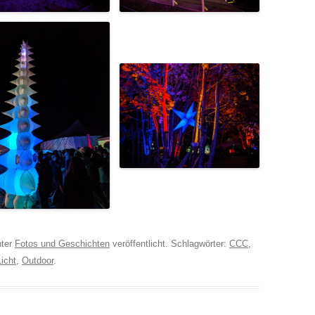
ter
Fotos und Geschichten
veröffentlicht. Schlagwörter:
CCC
,
Licht
,
Outdoor
.