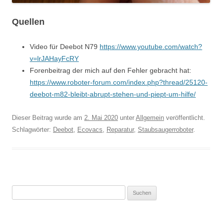
Quellen
Video für Deebot N79
https://www.youtube.com/watch?
v=lrJAHayFcRY
Forenbeitrag der mich auf den Fehler gebracht hat:
https://www.roboter-forum.com/index.php?thread/25120-
deebot-m82-bleibt-abrupt-stehen-und-piept-um-hilfe/
Dieser Beitrag wurde am
2. Mai 2020
unter
Allgemein
veröffentlicht.
Schlagwörter:
Deebot
,
Ecovacs
,
Reparatur
,
Staubsaugerroboter
.
Suchen
nach: