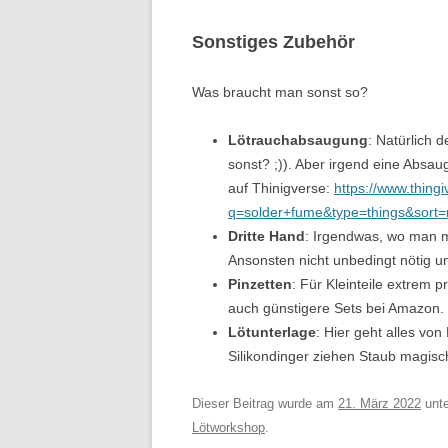
Sonstiges Zubehör
Was braucht man sonst so?
Lötrauchabsaugung
: Natürlich 
sonst? ;)). Aber irgend eine Absau
auf Thinigverse:
https://www.thing
q=solder+fume&type=things&sort=
Dritte Hand
: Irgendwas, wo man 
Ansonsten nicht unbedingt nötig un
Pinzetten
: Für Kleinteile extrem p
auch günstigere Sets bei Amazon.
Lötunterlage
: Hier geht alles von
Silikondinger ziehen Staub magis
Dieser Beitrag wurde am
21. März 2022
unt
Lötworkshop
.