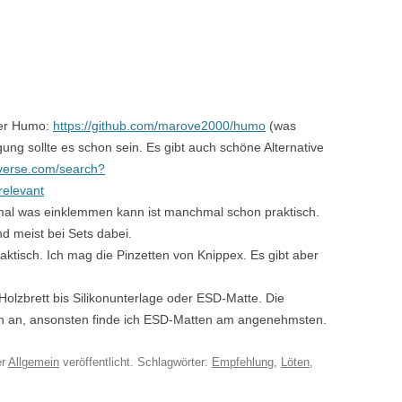
der Humo:
https://github.com/marove2000/humo
(was
gung sollte es schon sein. Es gibt auch schöne Alternative
iverse.com/search?
relevant
mal was einklemmen kann ist manchmal schon praktisch.
d meist bei Sets dabei.
raktisch. Ich mag die Pinzetten von Knippex. Es gibt aber
 Holzbrett bis Silikonunterlage oder ESD-Matte. Die
ch an, ansonsten finde ich ESD-Matten am angenehmsten.
er
Allgemein
veröffentlicht. Schlagwörter:
Empfehlung
,
Löten
,