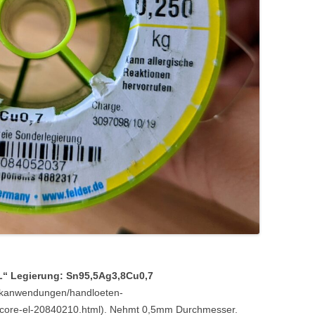
L“ Legierung: Sn95,5Ag3,8Cu0,7
onikanwendungen/handloeten-
so-core-el-20840210.html). Nehmt 0,5mm Durchmesser.