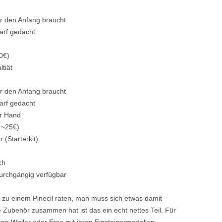
ür den Anfang braucht
arf gedacht
0€)
tiät
ür den Anfang braucht
arf gedacht
er Hand
, ~25€)
 (Starterkit)
ch
urchgängig verfügbar
 zu einem Pinecil raten, man muss sich etwas damit
Zubehör zusammen hat ist das ein echt nettes Teil. Für
nn Weller oder Ersa mit ihren Einsteigermodellen